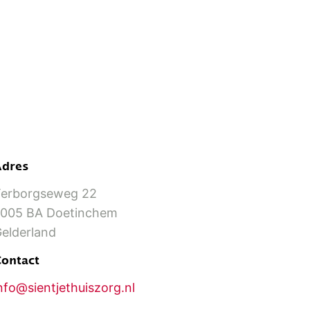
Adres
erborgseweg 22
005 BA Doetinchem
elderland
ontact
nfo@sientjethuiszorg.nl